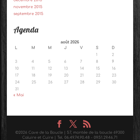
décembre 2015
novembre 2015
septembre 2015
Agenda
août 2026
L
M
M
J
V
S
D
1
2
3
4
5
6
7
8
9
10
11
12
13
14
15
16
17
18
19
20
21
22
23
24
25
26
27
28
29
30
31
« Mai
©
2026
Cave de la Boucle | 57, montée de la boucle 69300
Caluire et Cuire | Tel. 06.49.74.90.48 - 09.51.29.46.71