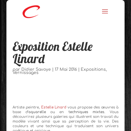
Exposition Estelle
Linard
par
Didier Savoye
|
17 Mai 2016
|
Expositions
,
Vernissages
Artiste peintre,
Estelle Linard
vous propose des œuvres à
base d’
aquarelle
ou en
techniques mixtes
. Vous
découvrirez plusieurs galeries qui illustrent son travail du
modèle vivant ainsi que sa perception de la vie. Des
couleurs et une technique qui traduisent son univers
poétique et onirique.